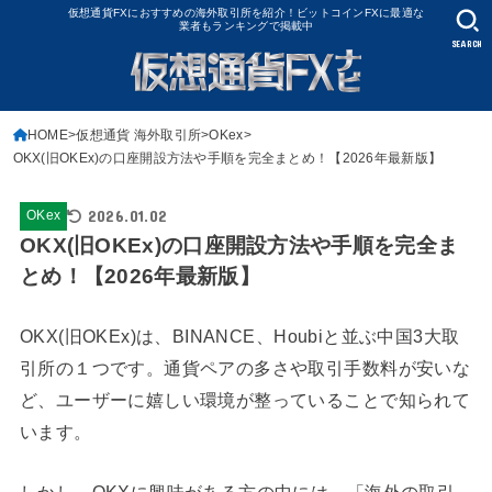
仮想通貨FXにおすすめの海外取引所を紹介！ビットコインFXに最適な
業者もランキングで掲載中
SEARCH
HOME
仮想通貨 海外取引所
OKex
OKX(旧OKEx)の口座開設方法や手順を完全まとめ！【2026年最新版】
2026.01.02
OKex
OKX(旧OKEx)の口座開設方法や手順を完全ま
とめ！【2026年最新版】
OKX(旧OKEx)は、BINANCE、Houbiと並ぶ中国3大取
引所の１つです。通貨ペアの多さや取引手数料が安いな
ど、ユーザーに嬉しい環境が整っていることで知られて
います。