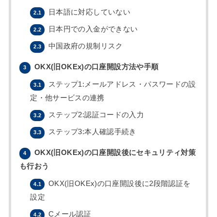
日本語に対応していない
2.1
日本円での入金ができない
2.2
中国政府の規制リスク
2.3
OKX(旧OKEx)の口座開設方法や手順
3
ステップ1:メールアドレス・パスワードの設
3.1
定・他サービスの連携
ステップ2:認証コードの入力
3.2
ステップ3:本人確認手続き
3.3
OKX(旧OKEx)の口座開設後にセキュリティ対策
4
も行おう
OKX(旧OKEx)の口座開設後に2段階認証を
4.1
設定
Cメール認証
4.2