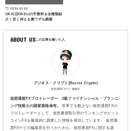
2026.01.02
OKX(旧OKEx)の手数料を全種類紹
介！安く抑える裏ワザも網羅
ABOUT US
ブジオス・クリプト(Buzios Crypto)
仮想通貨FXナビ 編集長
仮想通貨FXプロトレーダー、2級ファイナンシャル・プランニ
ング技能士の国家資格保有。
世界でも数少ない仮想通貨FXの
プロトレーダーとして、仮想通貨取引所のランキングやビット
コインFXを徹底的に調査した情報を発信しています。 仮想通
貨FXナビの編集長を行うかたわら、仮想通貨FXに関する講