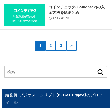
コインチェック(Coincheck)の入
金方法を総まとめ！
2026.01.02
1
2
3
＞
検
索:
編集長 ブジオス・クリプト(Buzios Crypto)のプロフ
ィール