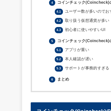
コインチェック(Coinchec
4
ユーザー数が多いのでお
4.1
取り扱う仮想通貨が多い
4.2
初心者に使いやすいUI
4.3
コインチェック(Coinchec
5
アプリが重い
5.1
本人確認が遅い
5.2
サポートが事務的すぎる
5.3
まとめ
6