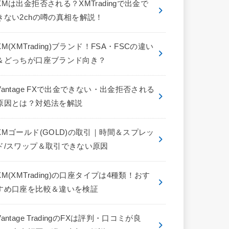
XMは出金拒否される？XMTradingで出金で
きない2chの噂の真相を解説！
XM(XMTrading)ブランド！FSA・FSCの違い
＆どっちが口座ブランド向き？
Vantage FXで出金できない・出金拒否される
原因とは？対処法を解説
XMゴールド(GOLD)の取引｜時間＆スプレッ
ド/スワップ＆取引できない原因
XM(XMTrading)の口座タイプは4種類！おす
すめ口座を比較＆違いを検証
Vantage TradingのFXは評判・口コミが良