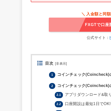
＼ 入金額と同
FXGTで口
公式サイト：
目次
[
非表示
]
コインチェック(Coincheck
1
コインチェック(Coincheck
2
アプリダウンロード&取り扱
2.1
口座開設は最短1日でOK!
2.2