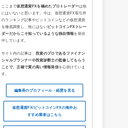
ここまで
仮想通貨FXを極めたプロトレーダー
は他
にはいないと思います。今は、仮想通貨FX取引所
のランキング記事やビットコインなどの仮想通貨
を徹底調査し、他にはない
ビットコインFXトレー
ダーだからこそ知っているような独自情報
を発信
中しています。
サイト内の記事は、
投資のプロであるファイナン
シャルプランナーや投資診断士の監修してもらう
ことで、正確で質の高い情報発信
を心掛けていま
す。
編集長のプロフィール・経歴を見る
仮想通貨FX/ビットコインFXの海外お
すすめ業者はこちら