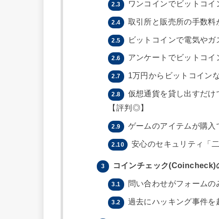
ワンコインでビットコイ
2.3
取引所と販売所の手数料
2.4
ビットコインで電気やガ
2.5
アンケートでビットコイ
2.6
1万円からビットコイン
2.7
仮想通貨を貸し出すだけで稼
2.8
【評判◎】
ゲームのアイテムが購入でき
2.9
安心のセキュリティ「二
2.10
コインチェック(Coinchec
3
問い合わせがフォームの
3.1
過去にハッキング事件を
3.2