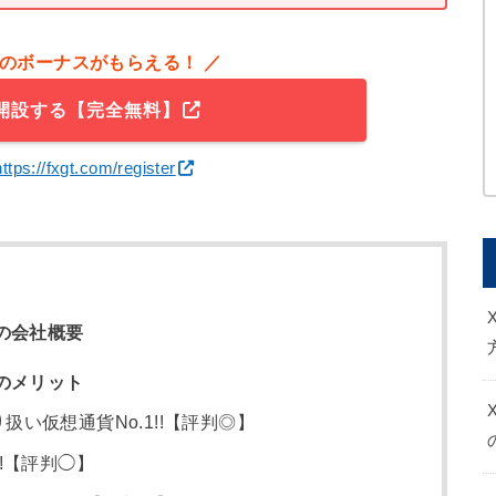
額のボーナスがもらえる！ ／
座開設する【完全無料】
https://fxgt.com/register
)の会社概要
)のメリット
い仮想通貨No.1!!【評判◎】
!【評判◯】