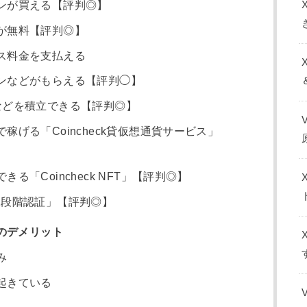
ンが買える【評判◎】
が無料【評判◎】
ス料金を支払える
ンなどがもらえる【評判◯】
などを積立できる【評判◎】
げる「Coincheck貸仮想通貨サービス」
る「Coincheck NFT」【評判◎】
段階認証」【評判◎】
k)のデメリット
み
起きている